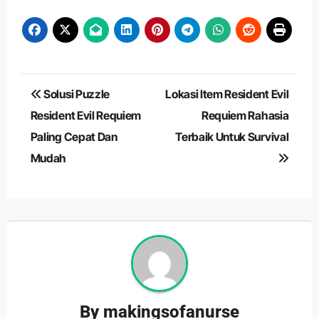
Navigasi
Solusi Puzzle
Lokasi Item Resident Evil
pos
Resident Evil Requiem
Requiem Rahasia
Paling Cepat Dan
Terbaik Untuk Survival
Mudah
By
makingsofanurse