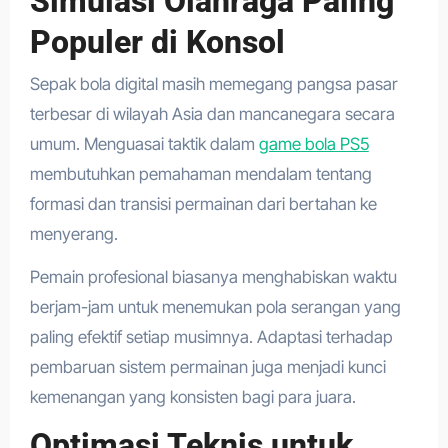
Simulasi Olahraga Paling
Populer di Konsol
Sepak bola digital masih memegang pangsa pasar
terbesar di wilayah Asia dan mancanegara secara
umum. Menguasai taktik dalam
game bola PS5
membutuhkan pemahaman mendalam tentang
formasi dan transisi permainan dari bertahan ke
menyerang.
Pemain profesional biasanya menghabiskan waktu
berjam-jam untuk menemukan pola serangan yang
paling efektif setiap musimnya. Adaptasi terhadap
pembaruan sistem permainan juga menjadi kunci
kemenangan yang konsisten bagi para juara.
Optimasi Teknis untuk