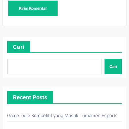
Cari
Cari
Recent Posts
Game Indie Kompetitif yang Masuk Turnamen Esports