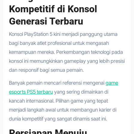
Kompetitif di Konsol
Generasi Terbaru
Konsol PlayStation 5 kini menjadi panggung utama
bagi banyak atlet profesional untuk mengasah
kemampuan mereka. Perkembangan teknologi pada
konsol ini memungkinkan gameplay yang lebih presisi
dan responsif bagi semua pemain.
Banyak pemain mencari referensi mengenai
game
esports PS5 terbaru
yang sering dimainkan di
kancah internasional. Pilihan game yang tepat
menjadi langkah awal untuk membangun karier di
dunia kompetitif yang sangat dinamis saat ini.
Persiapan Menuju