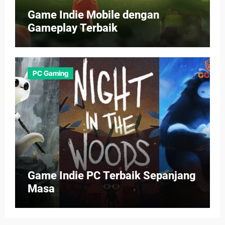
Game Indie Mobile dengan
Gameplay Terbaik
PC Gaming
Game Indie PC Terbaik Sepanjang
Masa