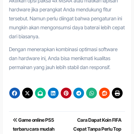
Aktifkan opsi paksa 4x MSAA atau matikan lapisan
hardware jika perangkat Anda mendukung fitur
tersebut. Namun perlu diingat bahwa pengaturan ini
mungkin akan mengonsumsi daya baterai lebih cepat
dari biasanya.
Dengan menerapkan kombinasi optimasi software
dan hardware ini, Anda bisa menikmati kualitas
permainan yang jauh lebih stabil dan responsif.
Navigasi
Game online PS5
Cara Dapat Koin FIFA
pos
terbaru cara mudah
Cepat Tanpa Perlu Top