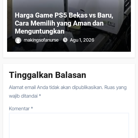
Harga Game PS5 Bekas vs Baru,
Cara Memilih yang Aman dan
Menguntungkan
makingsofanurse
Agu 1, 2026
Tinggalkan Balasan
Alamat email Anda tidak akan dipublikasikan.
Ruas yang
wajib ditandai
*
Komentar
*