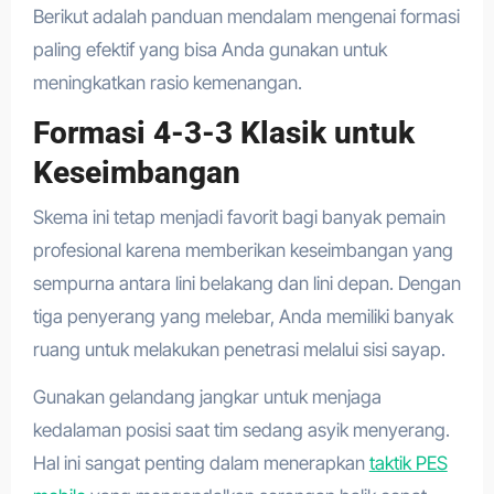
Berikut adalah panduan mendalam mengenai formasi
paling efektif yang bisa Anda gunakan untuk
meningkatkan rasio kemenangan.
Formasi 4-3-3 Klasik untuk
Keseimbangan
Skema ini tetap menjadi favorit bagi banyak pemain
profesional karena memberikan keseimbangan yang
sempurna antara lini belakang dan lini depan. Dengan
tiga penyerang yang melebar, Anda memiliki banyak
ruang untuk melakukan penetrasi melalui sisi sayap.
Gunakan gelandang jangkar untuk menjaga
kedalaman posisi saat tim sedang asyik menyerang.
Hal ini sangat penting dalam menerapkan
taktik PES