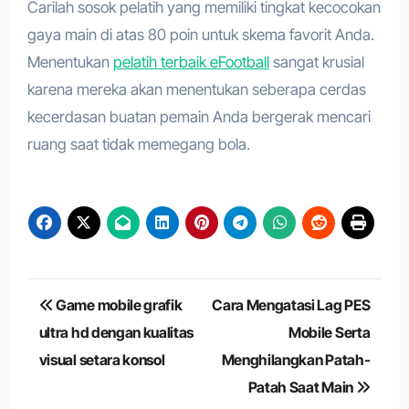
Carilah sosok pelatih yang memiliki tingkat kecocokan
gaya main di atas 80 poin untuk skema favorit Anda.
Menentukan
pelatih terbaik eFootball
sangat krusial
karena mereka akan menentukan seberapa cerdas
kecerdasan buatan pemain Anda bergerak mencari
ruang saat tidak memegang bola.
Navigasi
Game mobile grafik
Cara Mengatasi Lag PES
pos
ultra hd dengan kualitas
Mobile Serta
visual setara konsol
Menghilangkan Patah-
Patah Saat Main