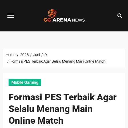
Skip
to
content
Home
2026
Juni
9
Formasi PES Terbaik Agar Selalu Menang Main Online Match
Mobile Gaming
Formasi PES Terbaik Agar
Selalu Menang Main
Online Match