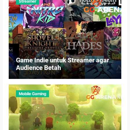
Streamer
Game Indie untuk Streamer agar
Audience Betah
Mobile Gaming