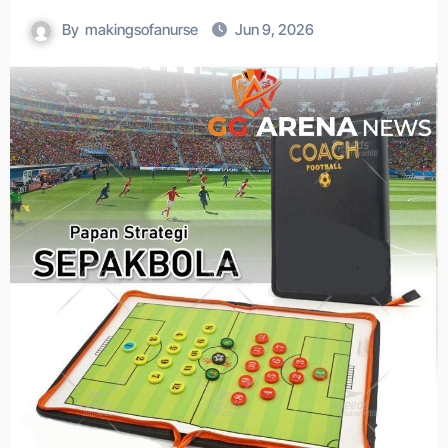
By
makingsofanurse
Jun 9, 2026