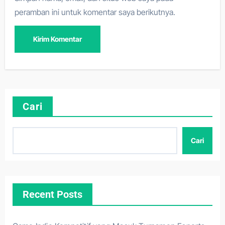
peramban ini untuk komentar saya berikutnya.
Cari
Cari
Recent Posts