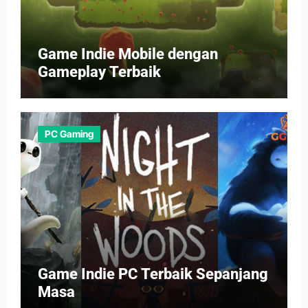
Game Indie Mobile dengan
Gameplay Terbaik
PC Gaming
Game Indie PC Terbaik Sepanjang
Masa