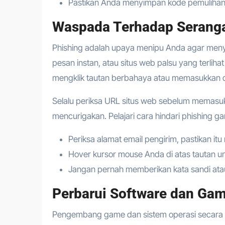
Pastikan Anda menyimpan kode pemulihan 
Waspada Terhadap Seranga
Phishing adalah upaya menipu Anda agar menyer
pesan instan, atau situs web palsu yang terli
mengklik tautan berbahaya atau memasukkan deta
Selalu periksa URL situs web sebelum memasuk
mencurigakan. Pelajari cara hindari phishing
Periksa alamat email pengirim, pastikan itu 
Hover kursor mouse Anda di atas tautan un
Jangan pernah memberikan kata sandi atau i
Perbarui Software dan Gam
Pengembang game dan sistem operasi secara 