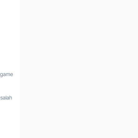
a
m game
 salah