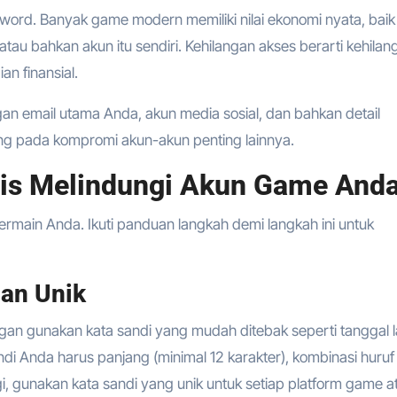
rd. Banyak game modern memiliki nilai ekonomi nyata, baik 
atau bahkan akun itu sendiri. Kehilangan akses berarti kehilan
an finansial.
gan email utama Anda, akun media sosial, dan bahkan detail
ng pada kompromi akun-akun penting lainnya.
is Melindungi Akun Game And
main Anda. Ikuti panduan langkah demi langkah ini untuk
dan Unik
gan gunakan kata sandi yang mudah ditebak seperti tanggal l
di Anda harus panjang (minimal 12 karakter), kombinasi huruf
agi, gunakan kata sandi yang unik untuk setiap platform game a