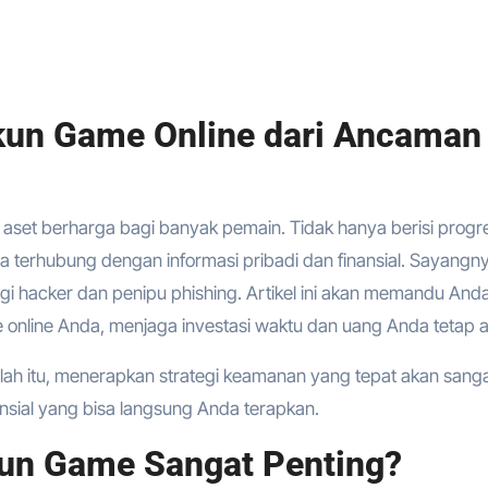
un Game Online dari Ancaman
adi aset berharga bagi banyak pemain. Tidak hanya berisi progr
uga terhubung dengan informasi pribadi dan finansial. Sayangn
gi hacker dan penipu phishing. Artikel ini akan memandu And
 online Anda, menjaga investasi waktu dan uang Anda tetap 
lah itu, menerapkan strategi keamanan yang tepat akan sang
ensial yang bisa langsung Anda terapkan.
n Game Sangat Penting?