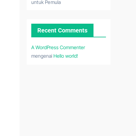
untuk Pemula
Recent Comments
A WordPress Commenter
mengenai
Hello world!