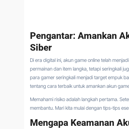
Pengantar: Amankan Ak
Siber
Di era digital ini, akun game online telah menj
permainan dan item langka, tetapi seringkali j
para gamer seringkali menjadi target empuk ba
tentang cara terbaik untuk amankan akun game
Memahami risiko adalah langkah pertama. Sete
membantu. Mari kita mulai dengan tips-tips es
Mengapa Keamanan Aku