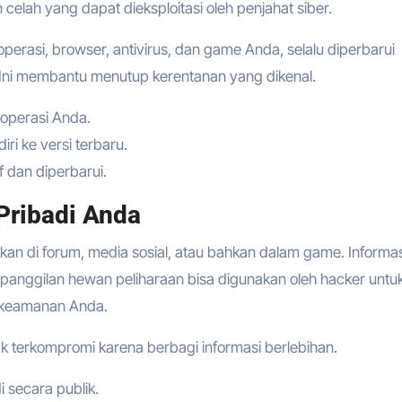
elah yang dapat dieksploitasi oleh penjahat siber.
erasi, browser, antivirus, dan game Anda, selalu diperbarui
ni membantu menutup kerentanan yang dikenal.
 operasi Anda.
ri ke versi terbaru.
f dan diperbarui.
Pribadi Anda
kan di forum, media sosial, atau bahkan dalam game. Informas
ma panggilan hewan peliharaan bisa digunakan oleh hacker untu
 keamanan Anda.
k terkompromi karena berbagi informasi berlebihan.
i secara publik.