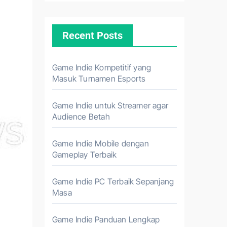
Recent Posts
Game Indie Kompetitif yang
Masuk Turnamen Esports
Game Indie untuk Streamer agar
Audience Betah
Game Indie Mobile dengan
Gameplay Terbaik
Game Indie PC Terbaik Sepanjang
Masa
Game Indie Panduan Lengkap