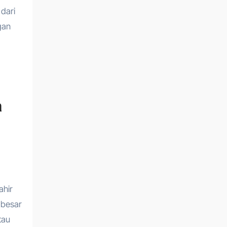
dari
gan
a
ahir
 besar
tau