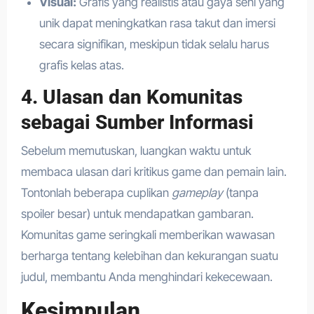
Visual:
Grafis yang realistis atau gaya seni yang
unik dapat meningkatkan rasa takut dan imersi
secara signifikan, meskipun tidak selalu harus
grafis kelas atas.
4. Ulasan dan Komunitas
sebagai Sumber Informasi
Sebelum memutuskan, luangkan waktu untuk
membaca ulasan dari kritikus game dan pemain lain.
Tontonlah beberapa cuplikan
gameplay
(tanpa
spoiler besar) untuk mendapatkan gambaran.
Komunitas game seringkali memberikan wawasan
berharga tentang kelebihan dan kekurangan suatu
judul, membantu Anda menghindari kekecewaan.
Kesimpulan