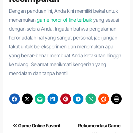
Dengan panduan ini, Anda kini memiliki bekal untuk
menemukan
game horor offline terbaik
yang sesuai
dengan selera Anda. Ingatlah bahwa pengalaman
horor adalah hal yang sangat personal, jadi jangan
takut untuk bereksperimen dan menemukan apa
yang benar-benar membuat Anda ketakutan hingga
ke tulang. Selamat menikmati kengerian yang
mendalam dan tanpa henti!
Navigasi
Game Online Favorit
Rekomendasi Game