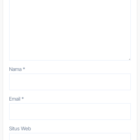
Nama
*
Email
*
Situs Web