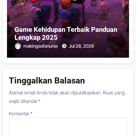
Game Kehidupan Terbaik Panduan
Lengkap 2025
makingsofanurse
Jul 28, 2026
Tinggalkan Balasan
Alamat email Anda tidak akan dipublikasikan.
Ruas yang
wajib ditandai
*
Komentar
*