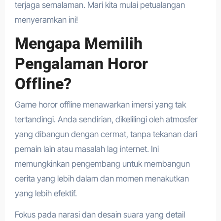
terjaga semalaman. Mari kita mulai petualangan
menyeramkan ini!
Mengapa Memilih
Pengalaman Horor
Offline?
Game horor offline menawarkan imersi yang tak
tertandingi. Anda sendirian, dikelilingi oleh atmosfer
yang dibangun dengan cermat, tanpa tekanan dari
pemain lain atau masalah lag internet. Ini
memungkinkan pengembang untuk membangun
cerita yang lebih dalam dan momen menakutkan
yang lebih efektif.
Fokus pada narasi dan desain suara yang detail