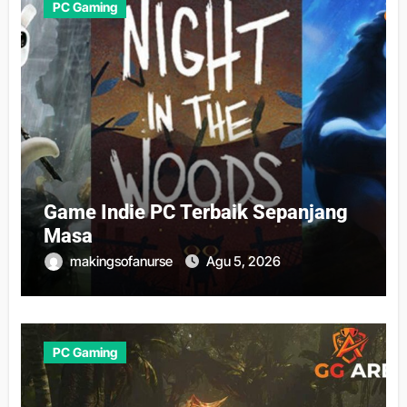
PC Gaming
Game Indie PC Terbaik Sepanjang
Masa
makingsofanurse
Agu 5, 2026
PC Gaming