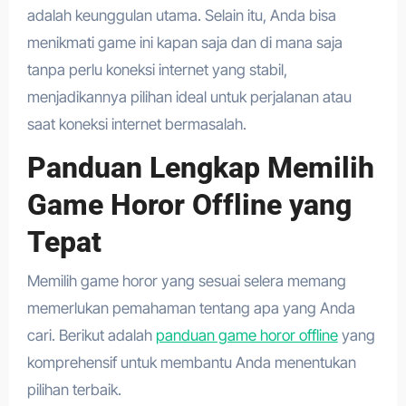
adalah keunggulan utama. Selain itu, Anda bisa
menikmati game ini kapan saja dan di mana saja
tanpa perlu koneksi internet yang stabil,
menjadikannya pilihan ideal untuk perjalanan atau
saat koneksi internet bermasalah.
Panduan Lengkap Memilih
Game Horor Offline yang
Tepat
Memilih game horor yang sesuai selera memang
memerlukan pemahaman tentang apa yang Anda
cari. Berikut adalah
panduan game horor offline
yang
komprehensif untuk membantu Anda menentukan
pilihan terbaik.