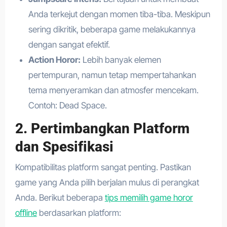
Anda terkejut dengan momen tiba-tiba. Meskipun
sering dikritik, beberapa game melakukannya
dengan sangat efektif.
Action Horor:
Lebih banyak elemen
pertempuran, namun tetap mempertahankan
tema menyeramkan dan atmosfer mencekam.
Contoh: Dead Space.
2. Pertimbangkan Platform
dan Spesifikasi
Kompatibilitas platform sangat penting. Pastikan
game yang Anda pilih berjalan mulus di perangkat
Anda. Berikut beberapa
tips memilih game horor
offline
berdasarkan platform: