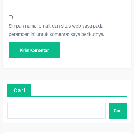
Simpan nama, email, dan situs web saya pada
peramban ini untuk komentar saya berikutnya.
Cari
Cari