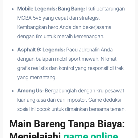
Mobile Legends: Bang Bang:
Ikuti pertarungan
MOBA 5v5 yang cepat dan strategis.
Kembangkan hero Anda dan bekerjasama
dengan tim untuk meraih kemenangan.
Asphalt 9: Legends:
Pacu adrenalin Anda
dengan balapan mobil sport mewah. Nikmati
grafis realistis dan kontrol yang responsif di trek
yang menantang.
Among Us:
Bergabunglah dengan kru pesawat
luar angkasa dan cari impostor. Game deduksi
sosial ini cocok untuk dimainkan bersama teman.
Main Bareng Tanpa Biaya:
Menjelajahi
game online