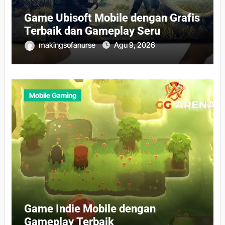
Game Ubisoft Mobile dengan Grafis
Terbaik dan Gameplay Seru
makingsofanurse
Agu 9, 2026
Mobile Gaming
Game Indie Mobile dengan
Gameplay Terbaik