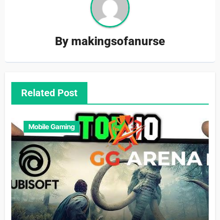
By
makingsofanurse
Related Post
Mobile Gaming