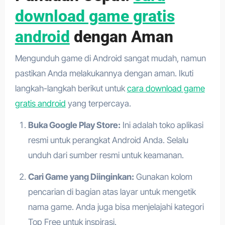
download game gratis
android
dengan Aman
Mengunduh game di Android sangat mudah, namun
pastikan Anda melakukannya dengan aman. Ikuti
langkah-langkah berikut untuk
cara download game
gratis android
yang terpercaya.
Buka Google Play Store:
Ini adalah toko aplikasi
resmi untuk perangkat Android Anda. Selalu
unduh dari sumber resmi untuk keamanan.
Cari Game yang Diinginkan:
Gunakan kolom
pencarian di bagian atas layar untuk mengetik
nama game. Anda juga bisa menjelajahi kategori
Top Free untuk inspirasi.