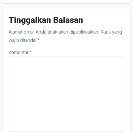
Tinggalkan Balasan
Alamat email Anda tidak akan dipublikasikan.
Ruas yang
wajib ditandai
*
Komentar
*