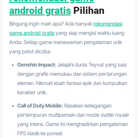
android gratis
Pilihan
Bingung ingin main apa? Ada banyak
rekomendasi
game android gratis
yang siap mengisi waktu luang
Anda. Setiap game menawarkan pengalaman unik
yang patut dicoba.
Genshin Impact:
Jelajahi dunia Teyvat yang luas
dengan grafis memukau dan sistem pertarungan
elemen. Nikmati kisah fantasi epik dan kumpulkan
karakter unik.
Call of Duty Mobile:
Rasakan ketegangan
pertempuran multipemain dan mode
battle royale
yang intens. Game ini menghadirkan pengalaman
FPS klasik ke ponsel.