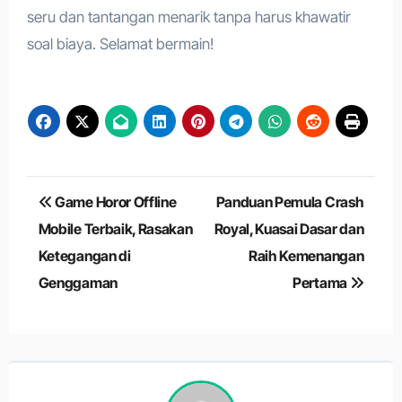
seru dan tantangan menarik tanpa harus khawatir
soal biaya. Selamat bermain!
Navigasi
Game Horor Offline
Panduan Pemula Crash
pos
Mobile Terbaik, Rasakan
Royal, Kuasai Dasar dan
Ketegangan di
Raih Kemenangan
Genggaman
Pertama