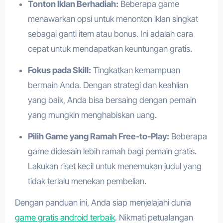
Tonton Iklan Berhadiah:
Beberapa game
menawarkan opsi untuk menonton iklan singkat
sebagai ganti item atau bonus. Ini adalah cara
cepat untuk mendapatkan keuntungan gratis.
Fokus pada Skill:
Tingkatkan kemampuan
bermain Anda. Dengan strategi dan keahlian
yang baik, Anda bisa bersaing dengan pemain
yang mungkin menghabiskan uang.
Pilih Game yang Ramah Free-to-Play:
Beberapa
game didesain lebih ramah bagi pemain gratis.
Lakukan riset kecil untuk menemukan judul yang
tidak terlalu menekan pembelian.
Dengan panduan ini, Anda siap menjelajahi dunia
game gratis android terbaik
. Nikmati petualangan