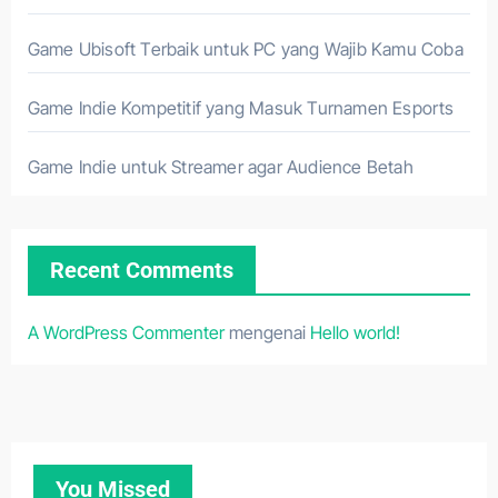
Game Ubisoft Terbaik untuk PC yang Wajib Kamu Coba
Game Indie Kompetitif yang Masuk Turnamen Esports
Game Indie untuk Streamer agar Audience Betah
Recent Comments
A WordPress Commenter
mengenai
Hello world!
You Missed