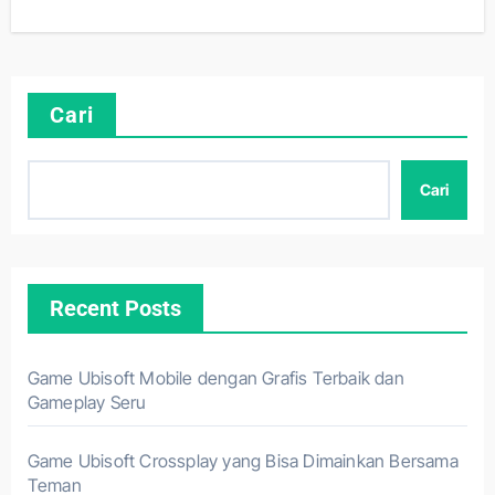
Cari
Cari
Recent Posts
Game Ubisoft Mobile dengan Grafis Terbaik dan
Gameplay Seru
Game Ubisoft Crossplay yang Bisa Dimainkan Bersama
Teman