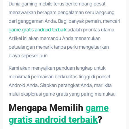
Dunia gaming mobile terus berkembang pesat,
menawarkan beragam pengalaman seru langsung
dari genggaman Anda. Bagi banyak pemain, mencari
game gratis android terbaik
adalah prioritas utama.
Artikel ini akan memandu Anda menemukan
petualangan menarik tanpa perlu mengeluarkan
biaya sepeser pun.
Kami akan menyajikan panduan lengkap untuk
menikmati permainan berkualitas tinggi di ponsel
Android Anda. Siapkan perangkat Anda, mari kita
mulai eksplorasi game gratis yang paling memukau!
Mengapa Memilih
game
gratis android terbaik
?