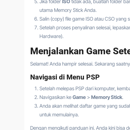
Jika folder
ISO
tidak ada, buatlah folder 
utama Memory Stick Anda.
Salin (copy) file game ISO atau CSO yang
Setelah proses penyalinan selesai, lepas
Hardware).
Menjalankan Game Set
Selamat! Anda hampir selesai. Sekarang saatn
Navigasi di Menu PSP
Setelah melepas PSP dari komputer, kemba
Navigasikan ke
Game
>
Memory Stick
.
Anda akan melihat daftar game yang sudah
untuk memulainya.
Dengan mengikuti panduan ini, Anda kini bis