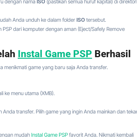
baru dengan nama
ISO
(pastikan semua huruf kapital) di direktor
 sudah Anda unduh ke dalam folder
ISO
tersebut.
kan PSP dari komputer dengan aman (Eject/Safely Remove
elah
Instal Game PSP
Berhasil
ya menikmati game yang baru saja Anda transfer.
li ke menu utama (XMB).
 Anda transfer. Pilih game yang ingin Anda mainkan dan teka
a dengan mudah
Instal Game PSP
favorit Anda. Nikmati kembali