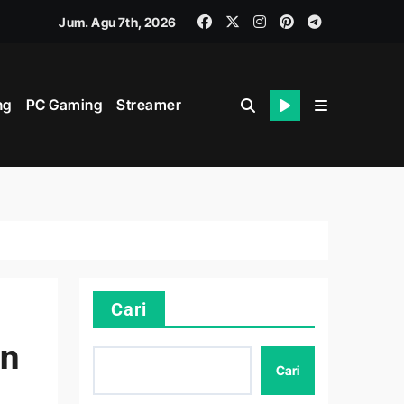
Jum. Agu 7th, 2026
ng
PC Gaming
Streamer
Cari
an
Cari