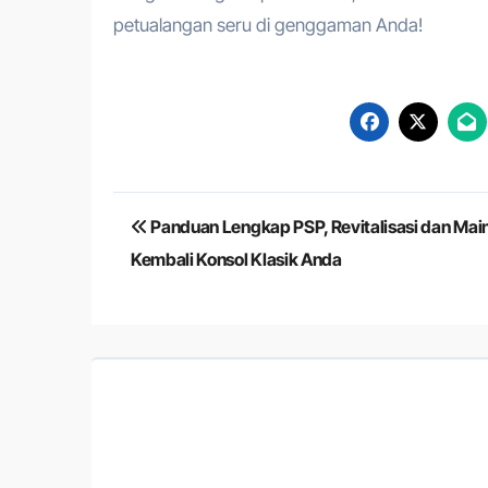
petualangan seru di genggaman Anda!
Navigasi
Panduan Lengkap PSP, Revitalisasi dan Mai
pos
Kembali Konsol Klasik Anda