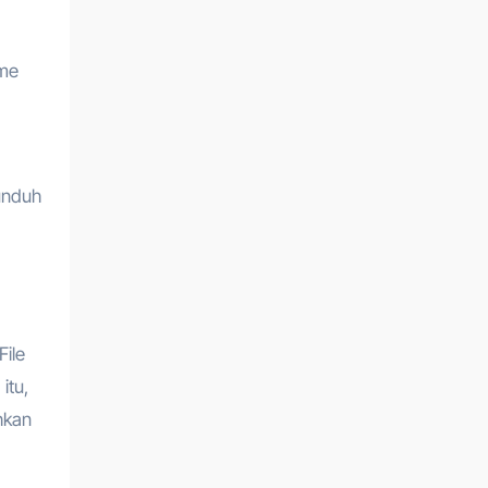
ame
unduh
File
itu,
hkan