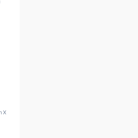
i
n X