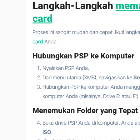
Langkah-Langkah
mema
card
Proses ini sangat mudah dan cepat. Ikuti langk
card
Anda.
Hubungkan PSP ke Komputer
Nyalakan PSP Anda.
Dari menu utama (XMB), navigasikan ke
Se
Hubungkan PSP ke komputer Anda menggun
komputer Anda (misalnya, Drive E: atau F:).
Menemukan Folder yang Tepat
Buka drive PSP Anda di komputer. Anda ak
ISO
.