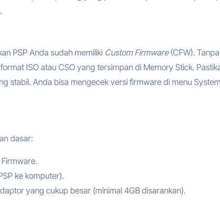
.
kan PSP Anda sudah memiliki
Custom Firmware
(CFW). Tanpa
ormat ISO atau CSO yang tersimpan di Memory Stick. Pastik
ng stabil. Anda bisa mengecek versi firmware di menu Syste
an dasar:
 Firmware.
PSP ke komputer).
daptor yang cukup besar (minimal 4GB disarankan).