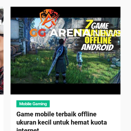
Mobile Gaming
Game mobile terbaik offline
ukuran kecil untuk hemat kuota
internet