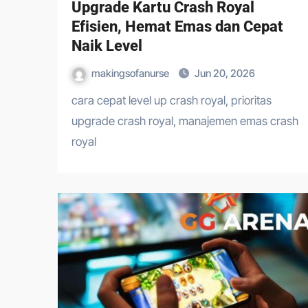
Upgrade Kartu Crash Royal
Efisien, Hemat Emas dan Cepat
Naik Level
makingsofanurse
Jun 20, 2026
cara cepat level up crash royal, prioritas
upgrade crash royal, manajemen emas crash
royal