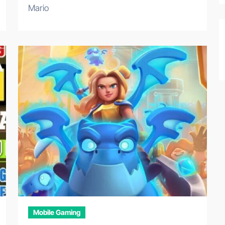
Mario
Mobile Gaming