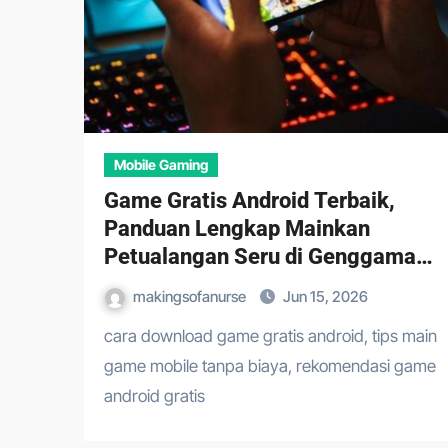
Mobile Gaming
Game Gratis Android Terbaik,
Panduan Lengkap Mainkan
Petualangan Seru di Genggaman
Tangan
makingsofanurse
Jun 15, 2026
cara download game gratis android, tips main
game mobile tanpa biaya, rekomendasi game
android gratis