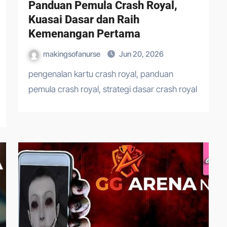
Panduan Pemula Crash Royal,
Kuasai Dasar dan Raih
Kemenangan Pertama
makingsofanurse
Jun 20, 2026
pengenalan kartu crash royal, panduan
pemula crash royal, strategi dasar crash royal