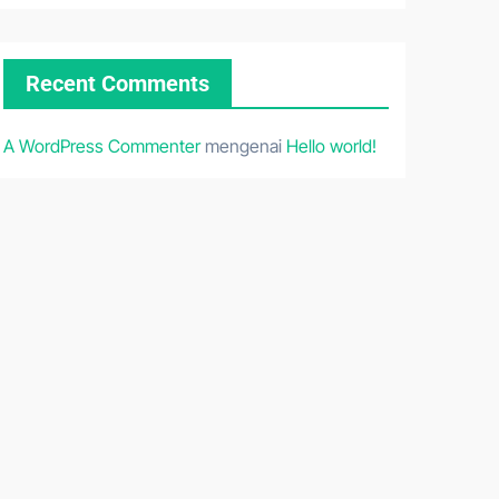
Recent Comments
A WordPress Commenter
mengenai
Hello world!