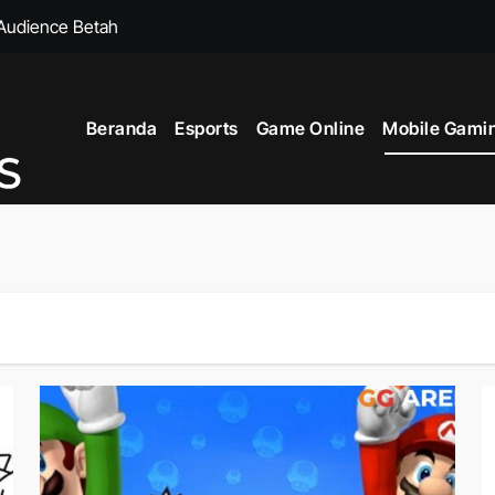
 Audience Betah
lay Terbaik
g Masa
Beranda
Esports
Game Online
Mobile Gami
tuk Pemula
 Cara Memilih yang Aman dan Menguntungkan
un Depan dan Strategi Membeli yang Tepat
ital vs Fisik, Panduan Memilih yang Lebih Hemat
iskon dan Promo, Begini Cara Mendapatkannya
ngkah-Langkah Menentukannya untuk Setiap Kategori Game
uk Turnamen Esports