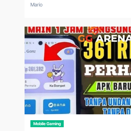
Mario
Mobile Gaming