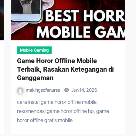
Mobile Gaming
Game Horor Offline Mobile
Terbaik, Rasakan Ketegangan di
Genggaman
makingsofanurse
Jun 14, 2026
cara instal game horor offline mobile,
rekomendasi game horor offline hp, game
horor offline gratis mobile