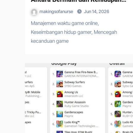
Nyata
makingsofanurse
Jun 14, 2026
Manajemen waktu game online,
Keseimbangan hidup gamer, Mencegah
kecanduan game