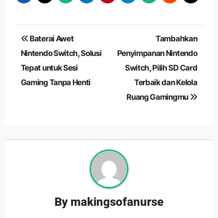
Navigasi
Baterai Awet
Tambahkan
pos
Nintendo Switch, Solusi
Penyimpanan Nintendo
Tepat untuk Sesi
Switch, Pilih SD Card
Gaming Tanpa Henti
Terbaik dan Kelola
Ruang Gamingmu
By
makingsofanurse